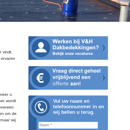
 vindt.
 ervaren
nneer u
eer wordt
Vul uw naam en
telefoonnummer in en
overeen.
wij bellen u terug.
men om de
 maar wij