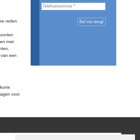
jke reden
soorten
len met
nten,
 van een
 korte
vragen voor