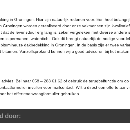
ing in Groningen. Hier zijn natuurlijk redenen voor. Een heel belangri
in Groningen worden gerealiseerd door onze vakmensen zijn kwalitatief
ent dat de levensduur erg lang is, zeker vergeleken met diverse andere 
n is permanent waterdicht. Ook dit brengt natuurlijk de nodige voorde
n bitumineuze dakbedekking in Groningen. In de basis zijn er twee varia
 bitumen. Vanzelfsprekend kunnen wij u goed adviseren bij het maken
f advies. Bel naar 058 – 288 61 62 of gebruik de terugbelfunctie om op
ntactformulier invullen voor mailcontact. Wilt u direct een offerte aan
or het offerteaanvraagformulier gebruiken.
d door: