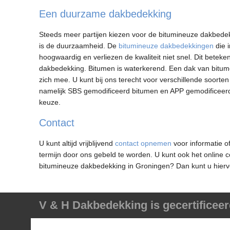
Een duurzame dakbedekking
Steeds meer partijen kiezen voor de bitumineuze dakbedekk
is de duurzaamheid. De
bitumineuze dakbedekkingen
die 
hoogwaardig en verliezen de kwaliteit niet snel. Dit betek
dakbedekking. Bitumen is waterkerend. Een dak van bitume
zich mee. U kunt bij ons terecht voor verschillende soorte
namelijk SBS gemodificeerd bitumen en APP gemodificeerd
keuze.
Contact
U kunt altijd vrijblijvend
contact opnemen
voor informatie o
termijn door ons gebeld te worden. U kunt ook het online co
bitumineuze dakbedekking in Groningen? Dan kunt u hiervo
V & H Dakbedekking is gecertificeer