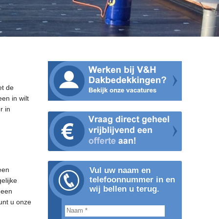
et de
en in wilt
r in
n
een
Vul uw naam en
telefoonnummer in en
elijke
wij bellen u terug.
 een
unt u onze