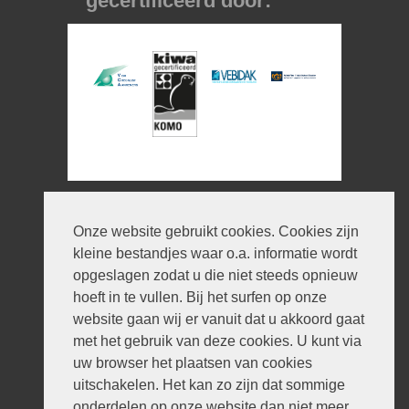
gecertificeerd door:
Informatie
Onze website gebruikt cookies. Cookies zijn
© 2026 V en H Dakbedekking
kleine bestandjes waar o.a. informatie wordt
Ontwerp:
iWould Design
opgeslagen zodat u die niet steeds opnieuw
Privacyverklaring
hoeft in te vullen. Bij het surfen op onze
Disclaimer
website gaan wij er vanuit dat u akkoord gaat
Sitemap
met het gebruik van deze cookies. U kunt via
Contact
uw browser het plaatsen van cookies
Contact
uitschakelen. Het kan zo zijn dat sommige
onderdelen op onze website dan niet meer