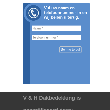
Vul uw naam en
telefoonnummer in en
wij bellen u terug.
V & H Dakbedekking is