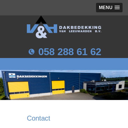
MENU
058 288 61 62
Contact