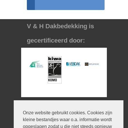
V & H Dakbedekking is
gecertificeerd door:
Informatie
Onze website gebruikt cookies. Cookies zijn
© 2026 V en H Dakbedekking
kleine bestandjes waar o.a. informatie wordt
Ontwerp:
iWould Design
opgeslagen zodat u die niet steeds opnieuw