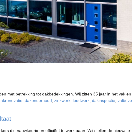
 met betrekking tot dakbedekkingen. Wij zitten 35 jaar in het vak en
dakrenovatie
,
dakonderhoud
,
zinkwerk
,
loodwerk
,
dakinspectie
,
valbevei
taat
s die nauwkeurig en efficiënt te werk gaan. Wij stellen de nieuwste