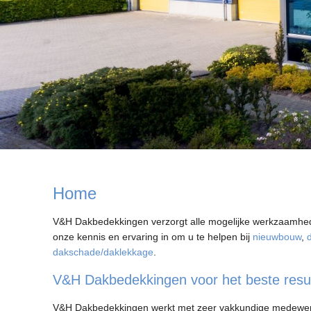
Home
V&H Dakbedekkingen verzorgt alle mogelijke werkzaamheden
onze kennis en ervaring in om u te helpen bij
nieuwbouw
,
dakschade/daklekkage
.
V&H Dakbedekkingen voor het beste resul
V&H Dakbedekkingen werkt met zeer vakkundige medewerker