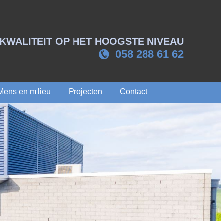
KWALITEIT OP HET HOOGSTE NIVEAU
058 288 61 62
Mens en milieu
Projecten
Contact