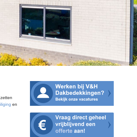
 zetten
liging
en