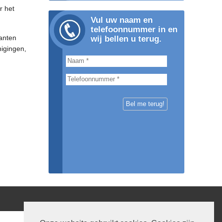
r het
Vul uw naam en
telefoonnummer in en
anten
wij bellen u terug.
nigingen,