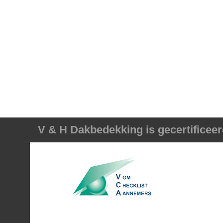
V & H Dakbedekking is gecertificeer