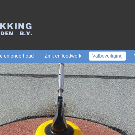
ie en onderhoud
Zink en loodwerk
Valbeveiliging