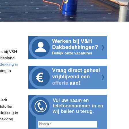
es bij V&H
riesland
dekking in
king in
iedt
Vul uw naam en
telefoonnummer in en
tstoffen
wij bellen u terug.
dekking in
dekking.