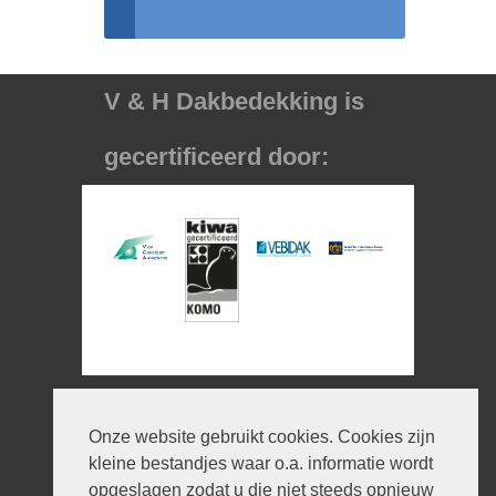
V & H Dakbedekking is
gecertificeerd door:
Informatie
Onze website gebruikt cookies. Cookies zijn
© 2026 V en H Dakbedekking
kleine bestandjes waar o.a. informatie wordt
Ontwerp:
iWould Design
opgeslagen zodat u die niet steeds opnieuw